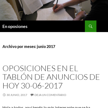
Saltar
al
contenido
Buscar
En oposiones
Archivo por meses: junio 2017
OPOSICIONES EN EL
TABLÓN DE ANUNCIOS DE
HOY 30-06-2017
30 JUNIO, 2017
DEJA UN COMENTARIO
Hola a todos, aquí tenéis lo más interesante que se ha