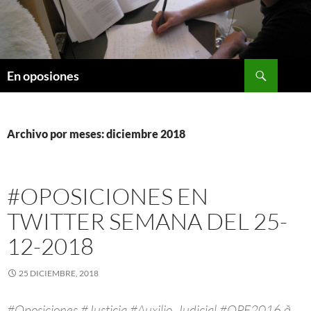
Saltar
al
contenido
Buscar
En oposiones
Archivo por meses: diciembre 2018
#OPOSICIONES EN
TWITTER SEMANA DEL 25-
12-2018
25 DICIEMBRE, 2018
#Oposiciones #Justicia #Auxilio_Judicial #OPE2016 ð