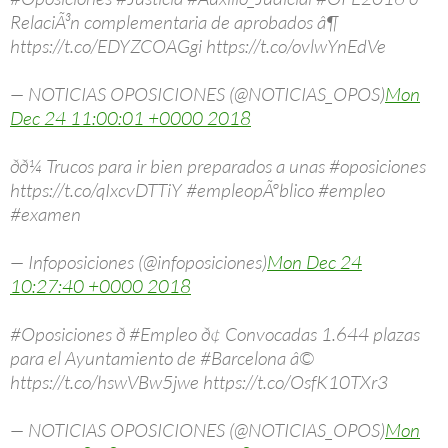
RelaciÃ³n complementaria de aprobados â¶
https://t.co/EDYZCOAGgi https://t.co/ovlwYnEdVe
— NOTICIAS OPOSICIONES (@NOTICIAS_OPOS)
Mon
Dec 24 11:00:01 +0000 2018
ðð¼ Trucos para ir bien preparados a unas #oposiciones
https://t.co/qIxcvDTTiY #empleopÃºblico #empleo
#examen
— Infoposiciones (@infoposiciones)
Mon Dec 24
10:27:40 +0000 2018
#Oposiciones ð #Empleo ð¢ Convocadas 1.644 plazas
para el Ayuntamiento de #Barcelona â©
https://t.co/hswVBw5jwe https://t.co/OsfK10TXr3
— NOTICIAS OPOSICIONES (@NOTICIAS_OPOS)
Mon