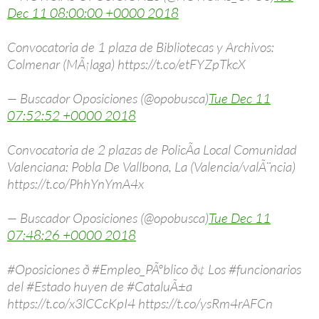
Dec 11 08:00:00 +0000 2018
Convocatoria de 1 plaza de Bibliotecas y Archivos:
Colmenar (MÃ¡laga) https://t.co/etFYZpTkcX
— Buscador Oposiciones (@opobusca)
Tue Dec 11
07:52:52 +0000 2018
Convocatoria de 2 plazas de PolicÃ­a Local Comunidad
Valenciana: Pobla De Vallbona, La (Valencia/valÃ¨ncia)
https://t.co/PhhYnYmA4x
— Buscador Oposiciones (@opobusca)
Tue Dec 11
07:48:26 +0000 2018
#Oposiciones ð #Empleo_PÃºblico ð¢ Los #funcionarios
del #Estado huyen de #CataluÃ±a
https://t.co/x3lCCcKpI4 https://t.co/ysRm4rAFCn