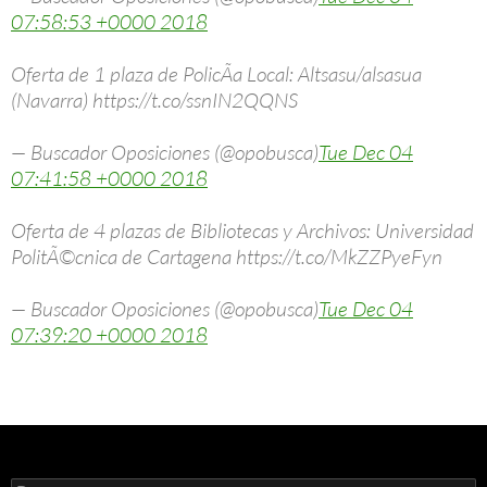
07:58:53 +0000 2018
Oferta de 1 plaza de PolicÃ­a Local: Altsasu/alsasua
(Navarra) https://t.co/ssnIN2QQNS
— Buscador Oposiciones (@opobusca)
Tue Dec 04
07:41:58 +0000 2018
Oferta de 4 plazas de Bibliotecas y Archivos: Universidad
PolitÃ©cnica de Cartagena https://t.co/MkZZPyeFyn
— Buscador Oposiciones (@opobusca)
Tue Dec 04
07:39:20 +0000 2018
Buscar: