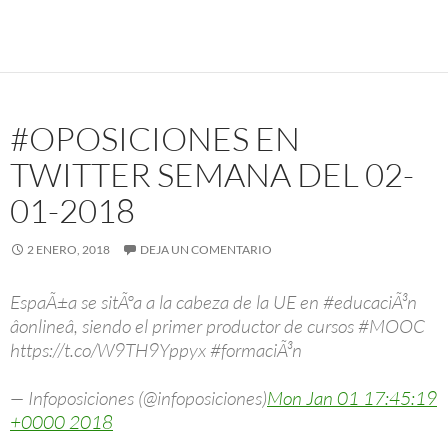
#OPOSICIONES EN
TWITTER SEMANA DEL 02-
01-2018
2 ENERO, 2018
DEJA UN COMENTARIO
EspaÃ±a se sitÃºa a la cabeza de la UE en #educaciÃ³n
âonlineâ, siendo el primer productor de cursos #MOOC
https://t.co/W9TH9Yppyx #formaciÃ³n
— Infoposiciones (@infoposiciones)
Mon Jan 01 17:45:19
+0000 2018