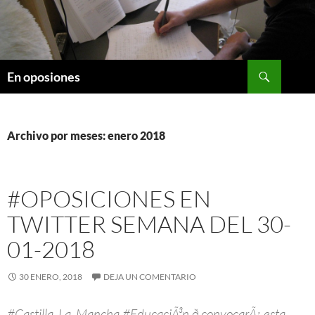
Saltar
al
contenido
Buscar
En oposiones
Archivo por meses: enero 2018
#OPOSICIONES EN
TWITTER SEMANA DEL 30-
01-2018
30 ENERO, 2018
DEJA UN COMENTARIO
#Castilla_La_Mancha #EducaciÃ³n ð convocarÃ¡ esta