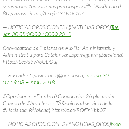
semana las #oposiciones para inspecciÃ³n ð©âð« con ð
80 plazasâ¦ https://t.co/qT3TNUOYt4
— NOTICIAS OPOSICIONES (@NOTICIAS_OPOS)
Tue
Jan 30 08:00:00 +0000 2018
Convocatoria de 2 plazas de Auxiliar Administratiu y
Administratiu para Catalunya: Esparreguera (Barcelona)
https://t.co/a5vAoQDDuj
— Buscador Oposiciones (@opobusca)
Tue Jan 30
07:59:08 +0000 2018
#Oposiciones #Empleo ð Convocadas 26 plazas del
Cuerpo de #Arquitectos TÃ©cnicos al servicio de la
#Hacienda_PÃºblicaâ¦ https://t.co/ROfFnYbb0Z
— NOTICIAS OPOSICIONES (@NOTICIAS_OPOS)
Mon