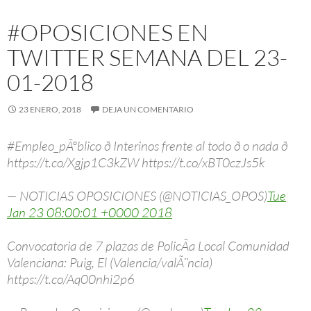
#OPOSICIONES EN
TWITTER SEMANA DEL 23-
01-2018
23 ENERO, 2018
DEJA UN COMENTARIO
#Empleo_pÃºblico ð Interinos frente al todo ð o nada ð
https://t.co/Xgjp1C3kZW https://t.co/xBT0czJs5k
— NOTICIAS OPOSICIONES (@NOTICIAS_OPOS)
Tue
Jan 23 08:00:01 +0000 2018
Convocatoria de 7 plazas de PolicÃ­a Local Comunidad
Valenciana: Puig, El (Valencia/valÃ¨ncia)
https://t.co/Aq00nhi2p6