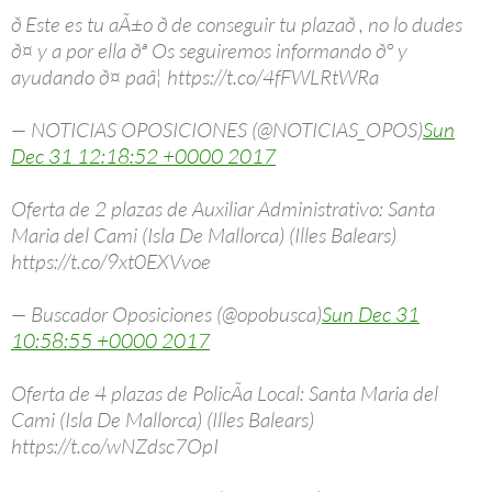
ð Este es tu aÃ±o ð de conseguir tu plazað , no lo dudes
ð¤ y a por ella ðª Os seguiremos informando ð° y
ayudando ð¤ paâ¦ https://t.co/4fFWLRtWRa
— NOTICIAS OPOSICIONES (@NOTICIAS_OPOS)
Sun
Dec 31 12:18:52 +0000 2017
Oferta de 2 plazas de Auxiliar Administrativo: Santa
Maria del Cami (Isla De Mallorca) (Illes Balears)
https://t.co/9xt0EXVvoe
— Buscador Oposiciones (@opobusca)
Sun Dec 31
10:58:55 +0000 2017
Oferta de 4 plazas de PolicÃ­a Local: Santa Maria del
Cami (Isla De Mallorca) (Illes Balears)
https://t.co/wNZdsc7OpI