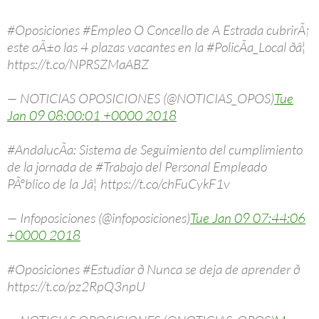
#Oposiciones #Empleo O Concello de A Estrada cubrirÃ¡
este aÃ±o las 4 plazas vacantes en la #PolicÃ­a_Local ðâ¦
https://t.co/NPRSZMaABZ
— NOTICIAS OPOSICIONES (@NOTICIAS_OPOS)
Tue
Jan 09 08:00:01 +0000 2018
#AndalucÃ­a: Sistema de Seguimiento del cumplimiento
de la jornada de #Trabajo del Personal Empleado
PÃºblico de la Jâ¦ https://t.co/chFuCykF1v
— Infoposiciones (@infoposiciones)
Tue Jan 09 07:44:06
+0000 2018
#Oposiciones #Estudiar ð Nunca se deja de aprender ð
https://t.co/pz2RpQ3npU