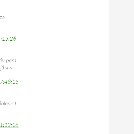
to
6:15:26
tiu para
dj1sIw
7:48:15
Balears)
1:12:18