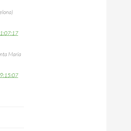
elona)
1:07:17
anta Maria
9:15:07