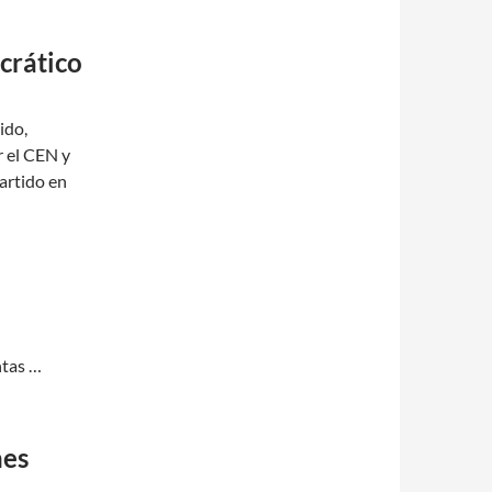
crático
ido,
r el CEN y
artido en
ntas …
nes