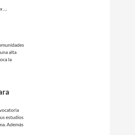
ex …
comunidades
una alta
oca la
ara
vocatoria
sus estudios
rama. Además