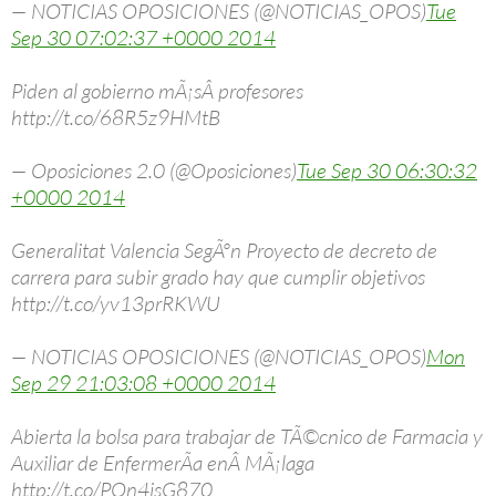
— NOTICIAS OPOSICIONES (@NOTICIAS_OPOS)
Tue
Sep 30 07:02:37 +0000 2014
Piden al gobierno mÃ¡sÂ profesores
http://t.co/68R5z9HMtB
— Oposiciones 2.0 (@Oposiciones)
Tue Sep 30 06:30:32
+0000 2014
Generalitat Valencia SegÃºn Proyecto de decreto de
carrera para subir grado hay que cumplir objetivos
http://t.co/yv13prRKWU
— NOTICIAS OPOSICIONES (@NOTICIAS_OPOS)
Mon
Sep 29 21:03:08 +0000 2014
Abierta la bolsa para trabajar de TÃ©cnico de Farmacia y
Auxiliar de EnfermerÃ­a enÂ MÃ¡laga
http://t.co/POn4jsG870