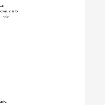
sas
om. Y si lo
nuncio
ario.