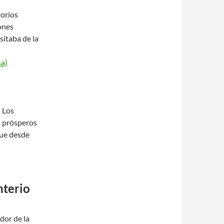
torios
ones
sitaba de la
sa)
 Los
s prósperos
que desde
nterio
dor de la