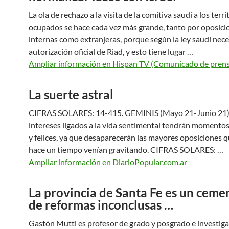
La ola de rechazo a la visita de la comitiva saudí a los terri
ocupados se hace cada vez más grande, tanto por oposici
internas como extranjeras, porque según la ley saudí nece
autorización oficial de Riad, y esto tiene lugar …
Ampliar información en Hispan TV (Comunicado de pren
La suerte astral
CIFRAS SOLARES: 14-415. GEMINIS (Mayo 21-Junio 21)
intereses ligados a la vida sentimental tendrán momento
y felices, ya que desaparecerán las mayores oposiciones 
hace un tiempo venían gravitando. CIFRAS SOLARES: …
Ampliar información en DiarioPopular.com.ar
La provincia de Santa Fe es un ceme
de reformas inconclusas …
Gastón Mutti es profesor de grado y posgrado e investiga