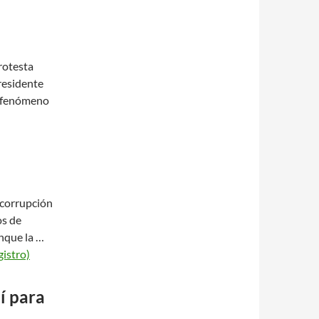
rotesta
residente
l fenómeno
 corrupción
os de
unque la …
gistro)
í para