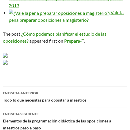
2013
¿Vale la
pena preparar oposiciones a magisterio?
The post
¿Cómo podemos planificar el estudio de las
oposiciones?
appeared first on
Prepara-T
.
Navegación
ENTRADA ANTERIOR
de
Todo lo que necesitas para opositar a maestros
entradas
ENTRADA SIGUIENTE
Elementos de la programación didáctica de las oposiciones a
maestros paso a paso